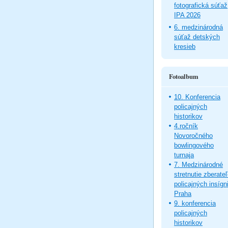
fotografická súťaž
IPA 2026
6. medzinárodná
súťaž detských
kresieb
Fotoalbum
10. Konferencia
policajných
historikov
4.ročník
Novoročného
bowlingového
turnaja
7. Medzinárodné
stretnutie zberate
policajných insígni
Praha
9. konferencia
policajných
historikov