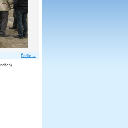
Ďalšie →
undách)