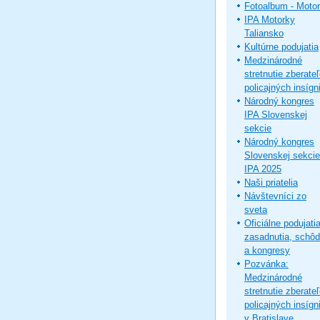
Fotoalbum - Moto
IPA Motorky
Taliansko
Kultúrne podujatia
Medzinárodné
stretnutie zberate
policajných insígni
Národný kongres
IPA Slovenskej
sekcie
Národný kongres
Slovenskej sekcie
IPA 2025
Naši priatelia
Návštevníci zo
sveta
Oficiálne podujatia
zasadnutia, schô
a kongresy
Pozvánka:
Medzinárodné
stretnutie zberate
policajných insígni
v Bratislave