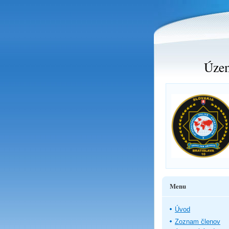
Územ
Menu
Úvod
Zoznam členov