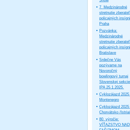
Show
7. Medzinárodné
stretnutie zberate
policajných insígni
Praha
Pozvánka:
Medzinárodné
stretnutie zberate
policajných insígni
Bratislave
Srdečne Vás
pozývame na
Novoročný
bowlingový turnaj
Slovenskej sekcie
IPA 25.1.2025.
Cyklozájazd 2025 
Montenegro
Cyklozájazd 2025 
Chorvátsko /Istria
80. výročie:
VÍŤAZSTVO NAD