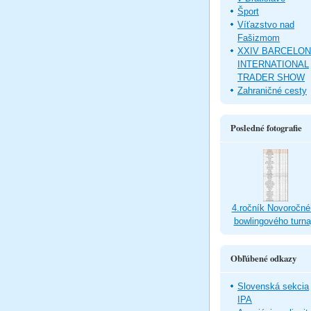
Šport
Víťazstvo nad
Fašizmom
XXIV BARCELO
INTERNATIONAL
TRADER SHOW
Zahraničné cesty
Posledné fotografie
4.ročník Novoročné
bowlingového turna
Obľúbené odkazy
Slovenská sekcia
IPA