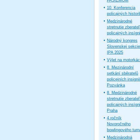
FAŠIZMOM
10. Konferencia
policajných histor
Medzinárodné
stretnutie zberate
policajných insígni
Národný kongres
Slovenskej sekcie
IPA 2025
Výlet na motorká
8. Mezinárodní
setkání sběratelů
policejních insignií
Pozvánka
8. Medzinárodné
stretnutie zberate
policajných insígni
Praha
4.ročník
Novoročného
bowlingového turn
Medzinárodná