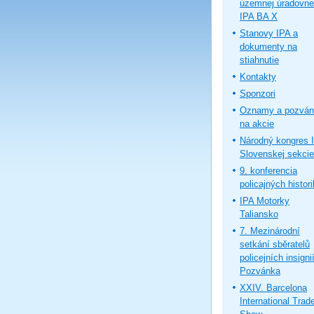
územnej úradovne
IPA BA X
Stanovy IPA a
dokumenty na
stiahnutie
Kontakty
Sponzori
Oznamy a pozván
na akcie
Národný kongres 
Slovenskej sekcie
9. konferencia
policajných histor
IPA Motorky
Taliansko
7. Mezinárodní
setkání sběratelů
policejních insignií
Pozvánka
XXIV. Barcelona
International Trad