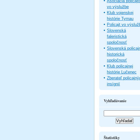
Asociácia policajt
vo výslužbe
Klub vojenskej
histórie Tyrnau
Policajt vo výsluž
Slovenská
faleristická
spoločnosť
Slovenská policaj
historická
spoločnosť
Klub policajnej
histórie Lučenec
Zberateľ policajný
insígnií
Vyhľadávanie
Štatistiky