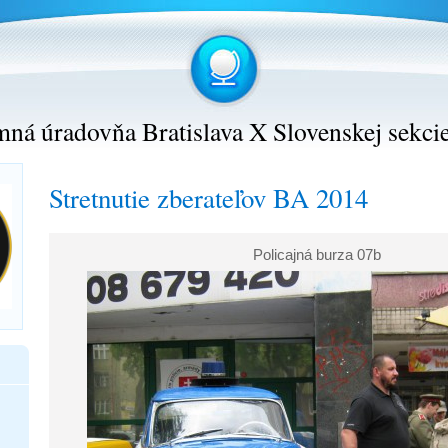
ná úradovňa Bratislava X Slovenskej sekci
Stretnutie zberateľov BA 2014
Policajná burza 07b