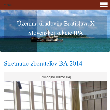
Menu
Územná úradovňa Bratislava X
Slovenskej sekcie IPA
Stretnutie zberateľov BA 2014
Policajná burza 04j