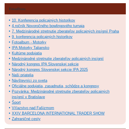
Fotoalbum
10. Konferencia policajných historikov
4.ročník Novoročného bowlingového turnaja
7. Medzinárodné stretnutie zberateľov policajných insígnií Praha
9. konferencia policajných historikov
Fotoalbum - Motorky
IPA Motorky Taliansko
Kultúrne podujatia
Medzinárodné stretnutie zberateľov policajných insígnií
Národný kongres IPA Slovenskej sekcie
Národný kongres Slovenskej sekcie IPA 2025
Naši priatelia
Návštevníci zo sveta
Oficiálne podujatia, zasadnutia, schôdze a kongresy
Pozvánka: Medzinárodné stretnutie zberateľov policajných
insígnií v Bratislave
Šport
Víťazstvo nad Fašizmom
XXIV BARCELONA INTERNATIONAL TRADER SHOW
Zahraničné cesty