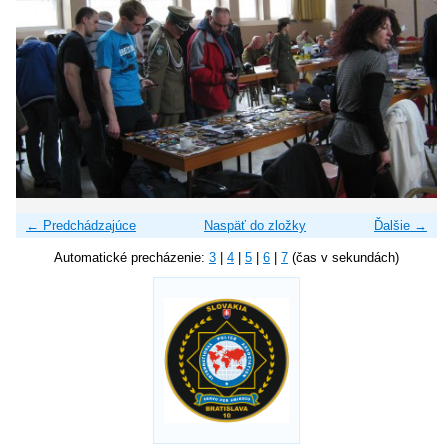
← Predchádzajúce
Naspäť do zložky
Ďalšie →
Automatické precházenie:
3
|
4
|
5
|
6
|
7
(čas v sekundách)