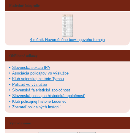
Posledné fotografie
4.ročník Novoročného bowlingového turnaja
Obľúbené odkazy
Slovenská sekcia IPA
Asociácia policajtov vo výslužbe
Klub vojenskej histórie Tyrnau
Policajt vo výslužbe
Slovenská faleristická spoločnosť
Slovenská policajno-historická spoločnosť
Klub policajnej histórie Lučenec
Zberateľ policajných insígnií
Vyhľadávanie