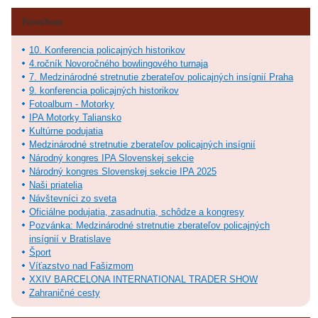
Fotoalbum
10. Konferencia policajných historikov
4.ročník Novoročného bowlingového turnaja
7. Medzinárodné stretnutie zberateľov policajných insígnií Praha
9. konferencia policajných historikov
Fotoalbum - Motorky
IPA Motorky Taliansko
Kultúrne podujatia
Medzinárodné stretnutie zberateľov policajných insígnií
Národný kongres IPA Slovenskej sekcie
Národný kongres Slovenskej sekcie IPA 2025
Naši priatelia
Návštevníci zo sveta
Oficiálne podujatia, zasadnutia, schôdze a kongresy
Pozvánka: Medzinárodné stretnutie zberateľov policajných
insígnií v Bratislave
Šport
Víťazstvo nad Fašizmom
XXIV BARCELONA INTERNATIONAL TRADER SHOW
Zahraničné cesty