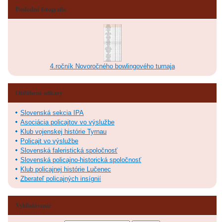
Posledné fotografie
4.ročník Novoročného bowlingového turnaja
Obľúbené odkazy
Slovenská sekcia IPA
Asociácia policajtov vo výslužbe
Klub vojenskej histórie Tyrnau
Policajt vo výslužbe
Slovenská faleristická spoločnosť
Slovenská policajno-historická spoločnosť
Klub policajnej histórie Lučenec
Zberateľ policajných insígnií
Vyhľadávanie