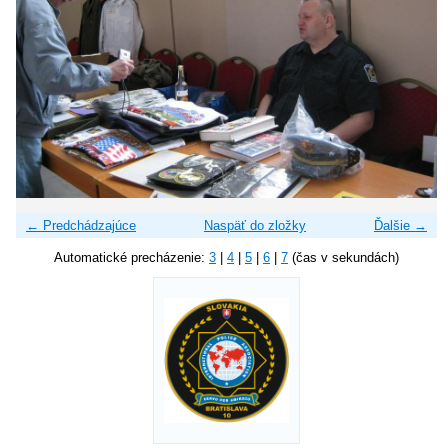
← Predchádzajúce
Naspäť do zložky
Ďalšie →
Automatické precházenie:
3
|
4
|
5
|
6
|
7
(čas v sekundách)