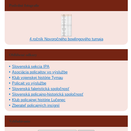
Posledné fotografie
4.ročník Novoročného bowlingového turnaja
Obľúbené odkazy
Slovenská sekcia IPA
Asociácia policajtov vo výslužbe
Klub vojenskej histórie Tyrnau
Policajt vo výslužbe
Slovenská faleristická spoločnosť
Slovenská policajno-historická spoločnosť
Klub policajnej histórie Lučenec
Zberateľ policajných insígnií
Vyhľadávanie