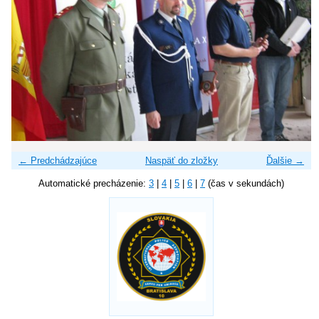
← Predchádzajúce
Naspäť do zložky
Ďalšie →
Automatické precházenie:
3
|
4
|
5
|
6
|
7
(čas v sekundách)