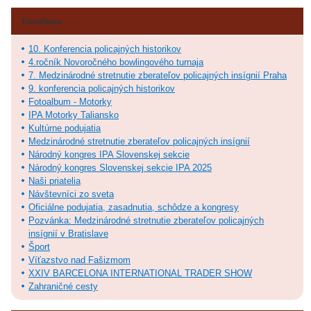
Fotoalbum
10. Konferencia policajných historikov
4.ročník Novoročného bowlingového turnaja
7. Medzinárodné stretnutie zberateľov policajných insígnií Praha
9. konferencia policajných historikov
Fotoalbum - Motorky
IPA Motorky Taliansko
Kultúrne podujatia
Medzinárodné stretnutie zberateľov policajných insígnií
Národný kongres IPA Slovenskej sekcie
Národný kongres Slovenskej sekcie IPA 2025
Naši priatelia
Návštevníci zo sveta
Oficiálne podujatia, zasadnutia, schôdze a kongresy
Pozvánka: Medzinárodné stretnutie zberateľov policajných
insígnií v Bratislave
Šport
Víťazstvo nad Fašizmom
XXIV BARCELONA INTERNATIONAL TRADER SHOW
Zahraničné cesty