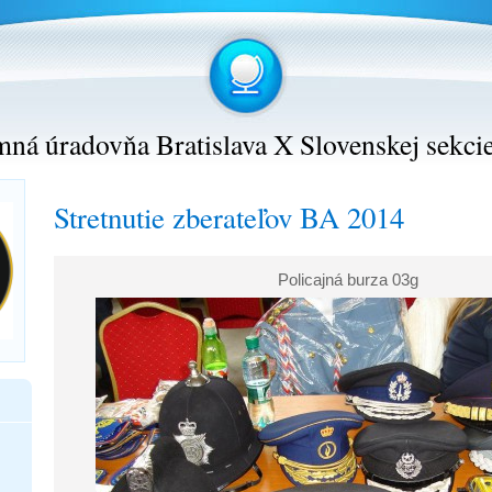
ná úradovňa Bratislava X Slovenskej sekci
Stretnutie zberateľov BA 2014
Policajná burza 03g