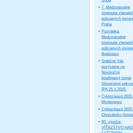
Show
7. Medzinárodné
stretnutie zberate
policajných insígni
Praha
Pozvánka:
Medzinárodné
stretnutie zberate
policajných insígni
Bratislave
Srdečne Vás
pozývame na
Novoročný
bowlingový turnaj
Slovenskej sekcie
IPA 25.1.2025.
Cyklozájazd 2025 
Montenegro
Cyklozájazd 2025 
Chorvátsko /Istria
80. výročie:
VÍŤAZSTVO NAD