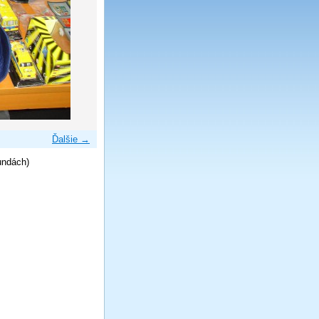
Ďalšie →
undách)