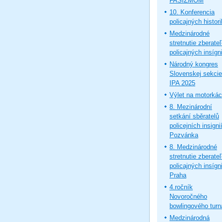
FAŠIZMOM
10. Konferencia
policajných histor
Medzinárodné
stretnutie zberate
policajných insígni
Národný kongres
Slovenskej sekcie
IPA 2025
Výlet na motorká
8. Mezinárodní
setkání sběratelů
policejních insignií
Pozvánka
8. Medzinárodné
stretnutie zberate
policajných insígni
Praha
4.ročník
Novoročného
bowlingového turn
Medzinárodná