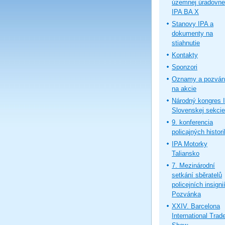
územnej úradovne
IPA BA X
Stanovy IPA a
dokumenty na
stiahnutie
Kontakty
Sponzori
Oznamy a pozván
na akcie
Národný kongres 
Slovenskej sekcie
9. konferencia
policajných histor
IPA Motorky
Taliansko
7. Mezinárodní
setkání sběratelů
policejních insignií
Pozvánka
XXIV. Barcelona
International Trad