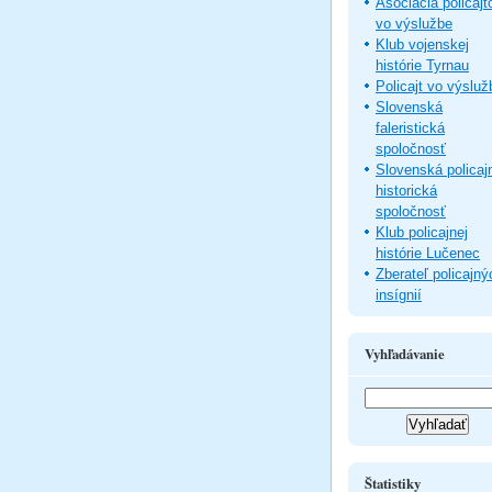
Asociácia policajt
vo výslužbe
Klub vojenskej
histórie Tyrnau
Policajt vo výsluž
Slovenská
faleristická
spoločnosť
Slovenská policaj
historická
spoločnosť
Klub policajnej
histórie Lučenec
Zberateľ policajný
insígnií
Vyhľadávanie
Štatistiky