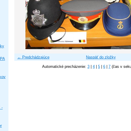
ky
← Predchádzajúce
Naspäť do zložky
IPA
Automatické precházenie:
3
|
4
|
5
|
6
|
7
(čas v sek
ikov
 -
er