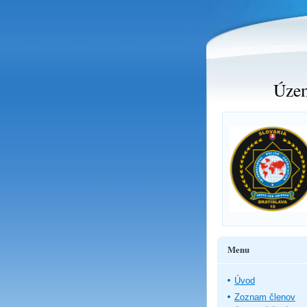
Územ
Menu
Úvod
Zoznam členov