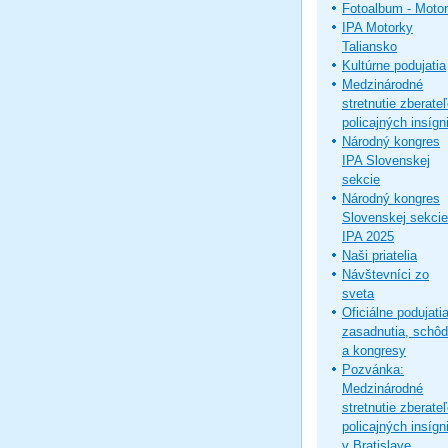
Fotoalbum - Moto
IPA Motorky
Taliansko
Kultúrne podujatia
Medzinárodné
stretnutie zberate
policajných insígni
Národný kongres
IPA Slovenskej
sekcie
Národný kongres
Slovenskej sekcie
IPA 2025
Naši priatelia
Návštevníci zo
sveta
Oficiálne podujatia
zasadnutia, schô
a kongresy
Pozvánka:
Medzinárodné
stretnutie zberate
policajných insígni
v Bratislave