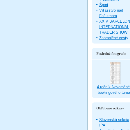
Šport
Víťazstvo nad
Fašizmom
XXIV BARCELO
INTERNATIONAL
TRADER SHOW
Zahraničné cesty
Posledné fotografie
4.ročník Novoročné
bowlingového turna
Obľúbené odkazy
Slovenská sekcia
IPA