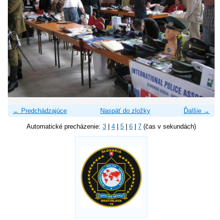
← Predchádzajúce
Naspäť do zložky
Ďalšie →
Automatické precházenie:
3
|
4
|
5
|
6
|
7
(čas v sekundách)