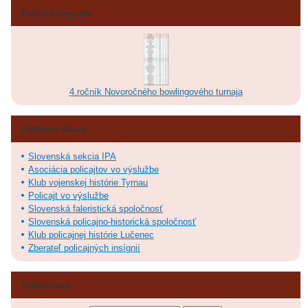
Posledné fotografie
4.ročník Novoročného bowlingového turnaja
Obľúbené odkazy
Slovenská sekcia IPA
Asociácia policajtov vo výslužbe
Klub vojenskej histórie Tyrnau
Policajt vo výslužbe
Slovenská faleristická spoločnosť
Slovenská policajno-historická spoločnosť
Klub policajnej histórie Lučenec
Zberateľ policajných insígnií
Vyhľadávanie