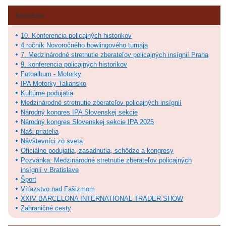
Fotoalbum
10. Konferencia policajných historikov
4.ročník Novoročného bowlingového turnaja
7. Medzinárodné stretnutie zberateľov policajných insígnií Praha
9. konferencia policajných historikov
Fotoalbum - Motorky
IPA Motorky Taliansko
Kultúrne podujatia
Medzinárodné stretnutie zberateľov policajných insígnií
Národný kongres IPA Slovenskej sekcie
Národný kongres Slovenskej sekcie IPA 2025
Naši priatelia
Návštevníci zo sveta
Oficiálne podujatia, zasadnutia, schôdze a kongresy
Pozvánka: Medzinárodné stretnutie zberateľov policajných
insígnií v Bratislave
Šport
Víťazstvo nad Fašizmom
XXIV BARCELONA INTERNATIONAL TRADER SHOW
Zahraničné cesty