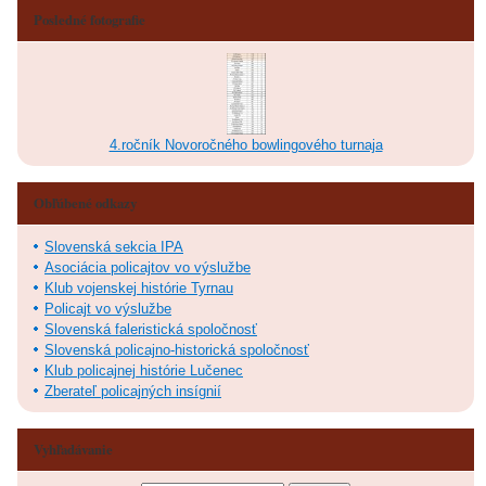
Posledné fotografie
4.ročník Novoročného bowlingového turnaja
Obľúbené odkazy
Slovenská sekcia IPA
Asociácia policajtov vo výslužbe
Klub vojenskej histórie Tyrnau
Policajt vo výslužbe
Slovenská faleristická spoločnosť
Slovenská policajno-historická spoločnosť
Klub policajnej histórie Lučenec
Zberateľ policajných insígnií
Vyhľadávanie