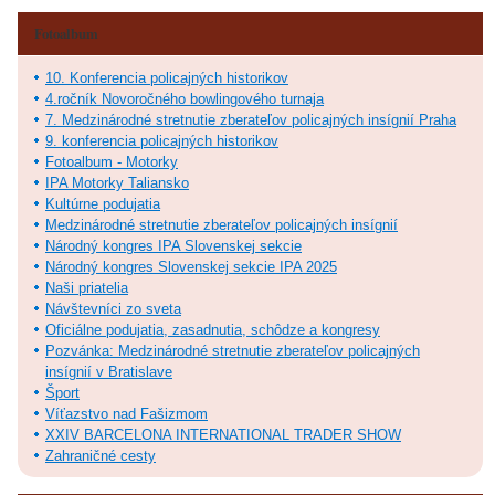
Fotoalbum
10. Konferencia policajných historikov
4.ročník Novoročného bowlingového turnaja
7. Medzinárodné stretnutie zberateľov policajných insígnií Praha
9. konferencia policajných historikov
Fotoalbum - Motorky
IPA Motorky Taliansko
Kultúrne podujatia
Medzinárodné stretnutie zberateľov policajných insígnií
Národný kongres IPA Slovenskej sekcie
Národný kongres Slovenskej sekcie IPA 2025
Naši priatelia
Návštevníci zo sveta
Oficiálne podujatia, zasadnutia, schôdze a kongresy
Pozvánka: Medzinárodné stretnutie zberateľov policajných
insígnií v Bratislave
Šport
Víťazstvo nad Fašizmom
XXIV BARCELONA INTERNATIONAL TRADER SHOW
Zahraničné cesty