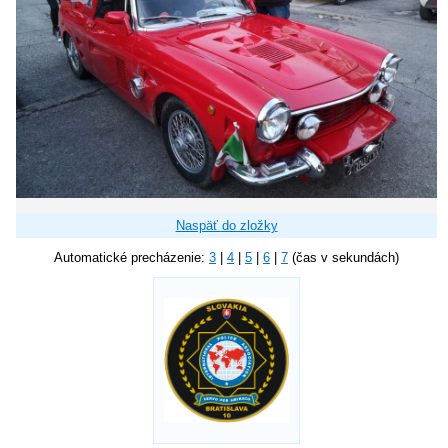
Naspäť do zložky
Automatické precházenie:
3
|
4
|
5
|
6
|
7
(čas v sekundách)