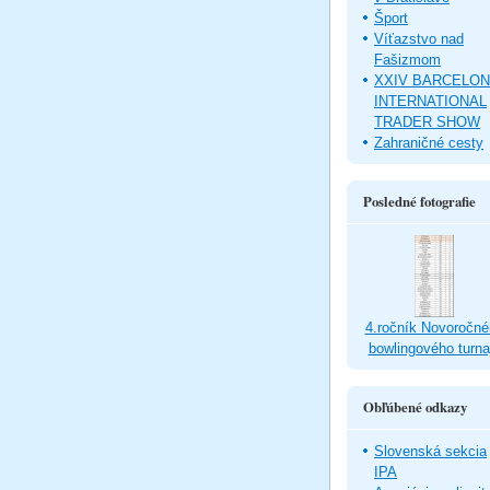
Šport
Víťazstvo nad
Fašizmom
XXIV BARCELO
INTERNATIONAL
TRADER SHOW
Zahraničné cesty
Posledné fotografie
4.ročník Novoročné
bowlingového turna
Obľúbené odkazy
Slovenská sekcia
IPA