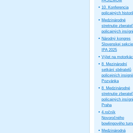
FAŠIZMOM
10. Konferencia
policajných histor
Medzinárodné
stretnutie zberate
policajných insígni
Národný kongres
Slovenskej sekcie
IPA 2025
Výlet na motorká
8. Mezinárodní
setkání sběratelů
policejních insignií
Pozvánka
8. Medzinárodné
stretnutie zberate
policajných insígni
Praha
4.ročník
Novoročného
bowlingového turn
Medzinárodná