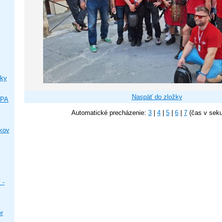
ky
Naspäť do zložky
IPA
Automatické precházenie:
3
|
4
|
5
|
6
|
7
(čas v sek
ikov
 -
er