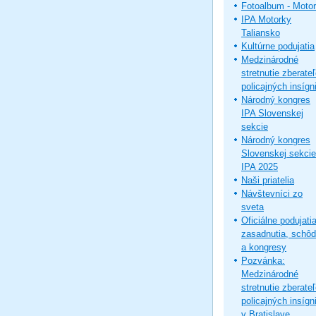
Fotoalbum - Moto
IPA Motorky
Taliansko
Kultúrne podujatia
Medzinárodné
stretnutie zberate
policajných insígni
Národný kongres
IPA Slovenskej
sekcie
Národný kongres
Slovenskej sekcie
IPA 2025
Naši priatelia
Návštevníci zo
sveta
Oficiálne podujatia
zasadnutia, schô
a kongresy
Pozvánka:
Medzinárodné
stretnutie zberate
policajných insígni
v Bratislave