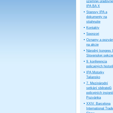
územnej úradovne
IPA BA X
Stanovy IPA a
dokumenty na
stiahnutie
Kontakty
Sponzori
Oznamy a pozván
na akcie
Národný kongres 
Slovenskej sekcie
9. konferencia
policajných histor
IPA Motorky
Taliansko
7. Mezinárodní
setkání sběratelů
policejních insignií
Pozvánka
XXIV. Barcelona
International Trad