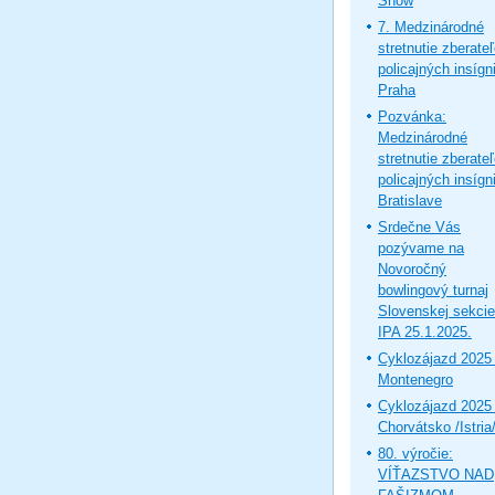
Show
7. Medzinárodné
stretnutie zberate
policajných insígni
Praha
Pozvánka:
Medzinárodné
stretnutie zberate
policajných insígni
Bratislave
Srdečne Vás
pozývame na
Novoročný
bowlingový turnaj
Slovenskej sekcie
IPA 25.1.2025.
Cyklozájazd 2025 
Montenegro
Cyklozájazd 2025 
Chorvátsko /Istria
80. výročie:
VÍŤAZSTVO NAD