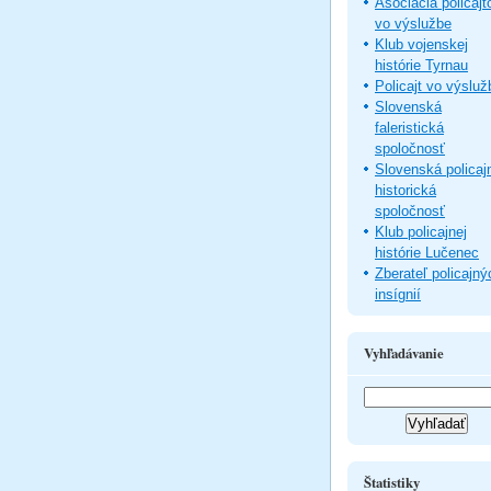
Asociácia policajt
vo výslužbe
Klub vojenskej
histórie Tyrnau
Policajt vo výsluž
Slovenská
faleristická
spoločnosť
Slovenská policaj
historická
spoločnosť
Klub policajnej
histórie Lučenec
Zberateľ policajný
insígnií
Vyhľadávanie
Štatistiky