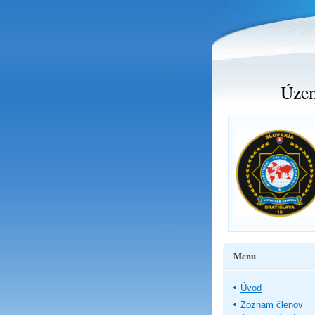
Územ
Menu
Úvod
Zoznam členov