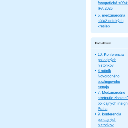
fotografická súťaž
IPA 2026
6. medzinárodná
súťaž detských
kresieb
Fotoalbum
10. Konferencia
policajných
historikov
4.ročník
Novoročného
bowlingového
turnaja
7. Medzinárodné
stretnutie zberate
policajných insígni
Praha
9. konferencia
policajných
historikov