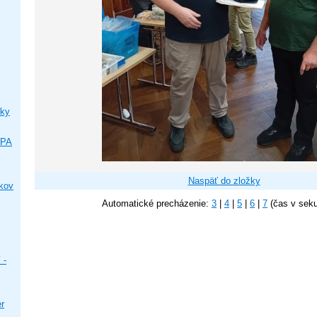
ky
IPA
Naspäť do zložky
ikov
Automatické precházenie:
3
|
4
|
5
|
6
|
7
(čas v sek
 -
er