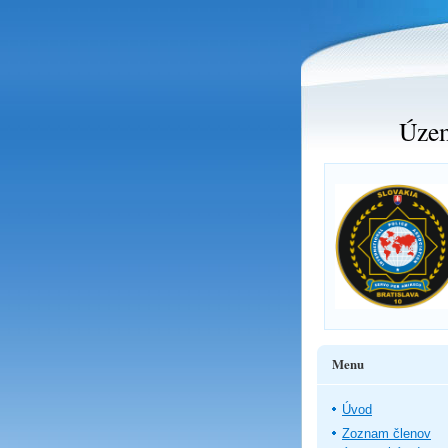
Územ
Menu
Úvod
Zoznam členov