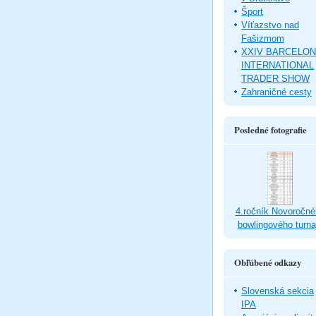
Šport
Víťazstvo nad
Fašizmom
XXIV BARCELO
INTERNATIONAL
TRADER SHOW
Zahraničné cesty
Posledné fotografie
4.ročník Novoročné
bowlingového turna
Obľúbené odkazy
Slovenská sekcia
IPA