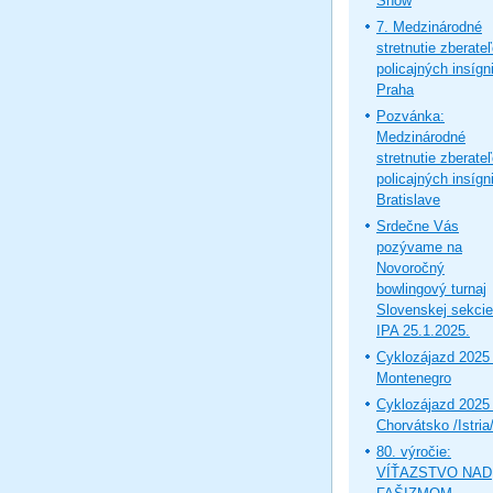
Show
7. Medzinárodné
stretnutie zberate
policajných insígni
Praha
Pozvánka:
Medzinárodné
stretnutie zberate
policajných insígni
Bratislave
Srdečne Vás
pozývame na
Novoročný
bowlingový turnaj
Slovenskej sekcie
IPA 25.1.2025.
Cyklozájazd 2025 
Montenegro
Cyklozájazd 2025 
Chorvátsko /Istria
80. výročie:
VÍŤAZSTVO NAD