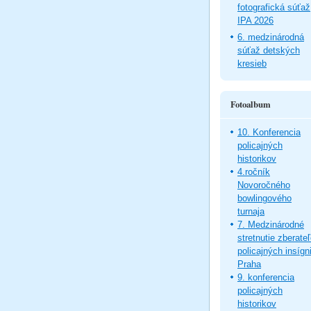
fotografická súťaž
IPA 2026
6. medzinárodná
súťaž detských
kresieb
Fotoalbum
10. Konferencia
policajných
historikov
4.ročník
Novoročného
bowlingového
turnaja
7. Medzinárodné
stretnutie zberate
policajných insígni
Praha
9. konferencia
policajných
historikov