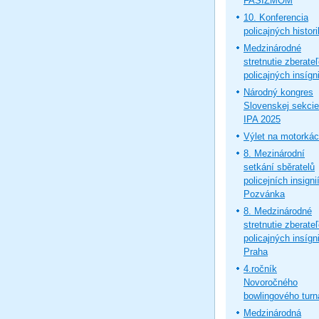
FAŠIZMOM
10. Konferencia
policajných histor
Medzinárodné
stretnutie zberate
policajných insígni
Národný kongres
Slovenskej sekcie
IPA 2025
Výlet na motorká
8. Mezinárodní
setkání sběratelů
policejních insignií
Pozvánka
8. Medzinárodné
stretnutie zberate
policajných insígni
Praha
4.ročník
Novoročného
bowlingového turn
Medzinárodná