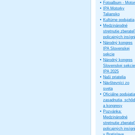
Fotoalbum - Moto
IPA Motorky
Taliansko
Kultúrne podujatia
Medzinárodné
stretnutie zberate
policajných insígni
Národný kongres
IPA Slovenskej
sekcie
Národný kongres
Slovenskej sekcie
IPA 2025
Naši priatelia
Návštevníci zo
sveta
Oficiálne podujatia
zasadnutia, schô
a kongresy
Pozvánka:
Medzinárodné
stretnutie zberate
policajných insígni
v Bratislave