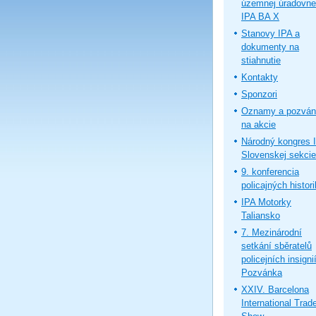
územnej úradovne
IPA BA X
Stanovy IPA a
dokumenty na
stiahnutie
Kontakty
Sponzori
Oznamy a pozván
na akcie
Národný kongres 
Slovenskej sekcie
9. konferencia
policajných histor
IPA Motorky
Taliansko
7. Mezinárodní
setkání sběratelů
policejních insignií
Pozvánka
XXIV. Barcelona
International Trad