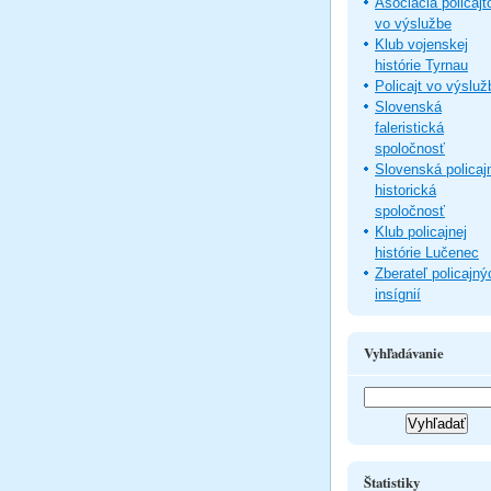
Asociácia policajt
vo výslužbe
Klub vojenskej
histórie Tyrnau
Policajt vo výsluž
Slovenská
faleristická
spoločnosť
Slovenská policaj
historická
spoločnosť
Klub policajnej
histórie Lučenec
Zberateľ policajný
insígnií
Vyhľadávanie
Štatistiky