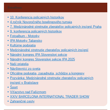
Fotoalbum
10. Konferencia policajných historikov
4.ročník Novoročného bowlingového turnaja
7. Medzinárodné stretnutie zberateľov policajných insígnií Praha
9. konferencia policajných historikov
Fotoalbum - Motorky
IPA Motorky Taliansko
Kultúrne podujatia
Medzinárodné stretnutie zberateľov policajných insígnií
Národný kongres IPA Slovenskej sekcie
Národný kongres Slovenskej sekcie IPA 2025
Naši priatelia
Návštevníci zo sveta
Oficiálne podujatia, zasadnutia, schôdze a kongresy
Pozvánka: Medzinárodné stretnutie zberateľov policajných
insígnií v Bratislave
Šport
Víťazstvo nad Fašizmom
XXIV BARCELONA INTERNATIONAL TRADER SHOW
Zahraničné cesty