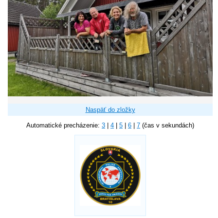
Naspäť do zložky
Automatické precházenie:
3
|
4
|
5
|
6
|
7
(čas v sekundách)