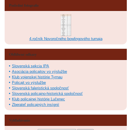
Posledné fotografie
4.ročník Novoročného bowlingového turnaja
Obľúbené odkazy
Slovenská sekcia IPA
Asociácia policajtov vo výslužbe
Klub vojenskej histórie Tyrnau
Policajt vo výslužbe
Slovenská faleristická spoločnosť
Slovenská policajno-historická spoločnosť
Klub policajnej histórie Lučenec
Zberateľ policajných insígnií
Vyhľadávanie