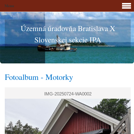
Menu
Územná úradovňa Bratislava X
Slovenskej sekcie IPA
Fotoalbum - Motorky
IMG-20250724-WA0002