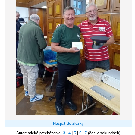
Naspäť do zložky
Automatické precházenie:
3
|
4
|
5
|
6
|
7
(čas v sekundách)