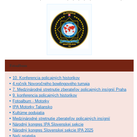
Fotoalbum
10. Konferencia policajných historikov
4.ročník Novoročného bowlingového turnaja
7. Medzinárodné stretnutie zberateľov policajných insígnií Praha
9. konferencia policajných historikov
Fotoalbum - Motorky
IPA Motorky Taliansko
Kultúrne podujatia
Medzinárodné stretnutie zberateľov policajných insígnií
Národný kongres IPA Slovenskej sekcie
Národný kongres Slovenskej sekcie IPA 2025
Naši priatelia