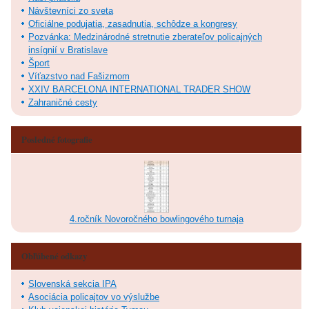
Návštevníci zo sveta
Oficiálne podujatia, zasadnutia, schôdze a kongresy
Pozvánka: Medzinárodné stretnutie zberateľov policajných
insígnií v Bratislave
Šport
Víťazstvo nad Fašizmom
XXIV BARCELONA INTERNATIONAL TRADER SHOW
Zahraničné cesty
Posledné fotografie
4.ročník Novoročného bowlingového turnaja
Obľúbené odkazy
Slovenská sekcia IPA
Asociácia policajtov vo výslužbe