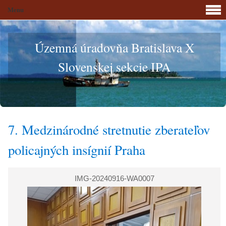
Menu
Územná úradovňa Bratislava X
Slovenskej sekcie IPA
7. Medzinárodné stretnutie zberateľov
policajných insígnií Praha
IMG-20240916-WA0007