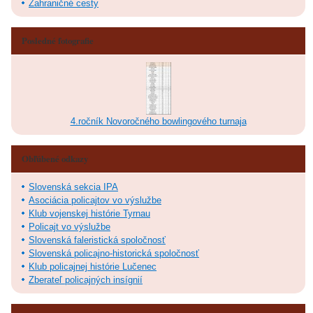
Zahraničné cesty
Posledné fotografie
4.ročník Novoročného bowlingového turnaja
Obľúbené odkazy
Slovenská sekcia IPA
Asociácia policajtov vo výslužbe
Klub vojenskej histórie Tyrnau
Policajt vo výslužbe
Slovenská faleristická spoločnosť
Slovenská policajno-historická spoločnosť
Klub policajnej histórie Lučenec
Zberateľ policajných insígnií