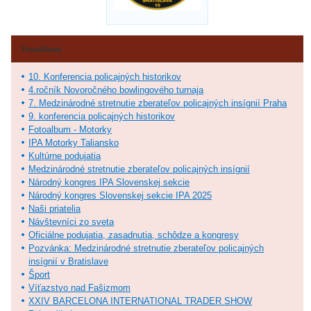
Fotoalbum
10. Konferencia policajných historikov
4.ročník Novoročného bowlingového turnaja
7. Medzinárodné stretnutie zberateľov policajných insígnií Praha
9. konferencia policajných historikov
Fotoalbum - Motorky
IPA Motorky Taliansko
Kultúrne podujatia
Medzinárodné stretnutie zberateľov policajných insígnií
Národný kongres IPA Slovenskej sekcie
Národný kongres Slovenskej sekcie IPA 2025
Naši priatelia
Návštevníci zo sveta
Oficiálne podujatia, zasadnutia, schôdze a kongresy
Pozvánka: Medzinárodné stretnutie zberateľov policajných
insígnií v Bratislave
Šport
Víťazstvo nad Fašizmom
XXIV BARCELONA INTERNATIONAL TRADER SHOW