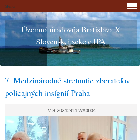
Menu
Územná úradovňa Bratislava X
Slovenskej sekcie IPA
7. Medzinárodné stretnutie zberateľov
policajných insígnií Praha
IMG-20240914-WA0004