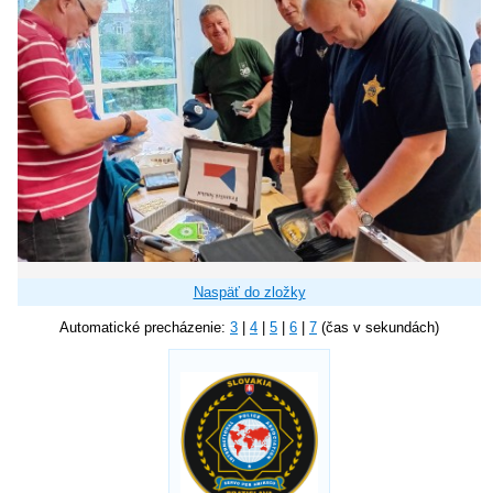
Naspäť do zložky
Automatické precházenie:
3
|
4
|
5
|
6
|
7
(čas v sekundách)