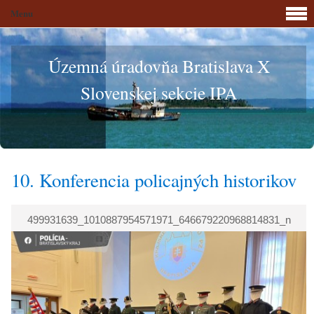
Menu
Územná úradovňa Bratislava X
Slovenskej sekcie IPA
10. Konferencia policajných historikov
499931639_1010887954571971_646679220968814831_n