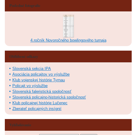
Posledné fotografie
4.ročník Novoročného bowlingového turnaja
Obľúbené odkazy
Slovenská sekcia IPA
Asociácia policajtov vo výslužbe
Klub vojenskej histórie Tyrnau
Policajt vo výslužbe
Slovenská faleristická spoločnosť
Slovenská policajno-historická spoločnosť
Klub policajnej histórie Lučenec
Zberateľ policajných insígnií
Vyhľadávanie