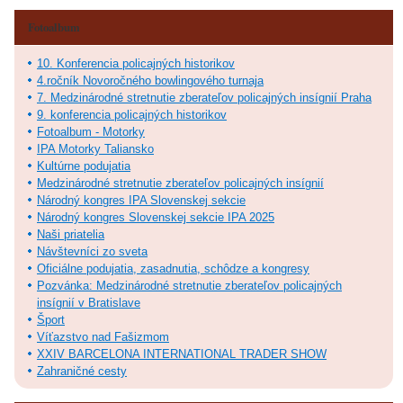
Fotoalbum
10. Konferencia policajných historikov
4.ročník Novoročného bowlingového turnaja
7. Medzinárodné stretnutie zberateľov policajných insígnií Praha
9. konferencia policajných historikov
Fotoalbum - Motorky
IPA Motorky Taliansko
Kultúrne podujatia
Medzinárodné stretnutie zberateľov policajných insígnií
Národný kongres IPA Slovenskej sekcie
Národný kongres Slovenskej sekcie IPA 2025
Naši priatelia
Návštevníci zo sveta
Oficiálne podujatia, zasadnutia, schôdze a kongresy
Pozvánka: Medzinárodné stretnutie zberateľov policajných
insígnií v Bratislave
Šport
Víťazstvo nad Fašizmom
XXIV BARCELONA INTERNATIONAL TRADER SHOW
Zahraničné cesty