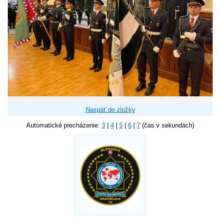
Naspäť do zložky
Automatické precházenie:
3
|
4
|
5
|
6
|
7
(čas v sekundách)