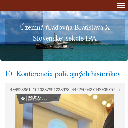
Menu
Územná úradovňa Bratislava X
Slovenskej sekcie IPA
10. Konferencia policajných historikov
499928861_1010887951238638_4422500437449905757_n