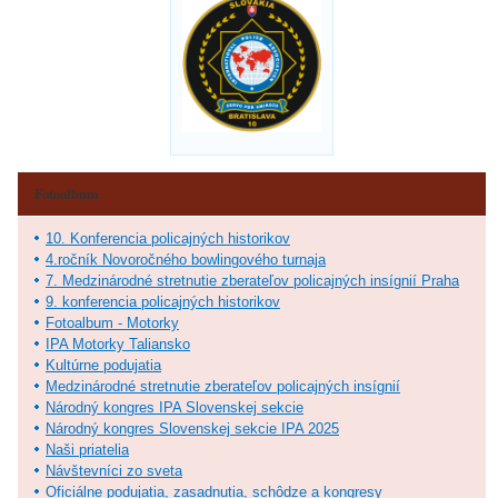
Fotoalbum
10. Konferencia policajných historikov
4.ročník Novoročného bowlingového turnaja
7. Medzinárodné stretnutie zberateľov policajných insígnií Praha
9. konferencia policajných historikov
Fotoalbum - Motorky
IPA Motorky Taliansko
Kultúrne podujatia
Medzinárodné stretnutie zberateľov policajných insígnií
Národný kongres IPA Slovenskej sekcie
Národný kongres Slovenskej sekcie IPA 2025
Naši priatelia
Návštevníci zo sveta
Oficiálne podujatia, zasadnutia, schôdze a kongresy