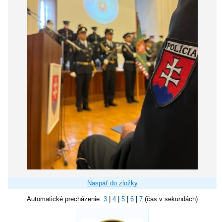
Naspäť do zložky
Automatické precházenie:
3
|
4
|
5
|
6
|
7
(čas v sekundách)