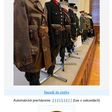
Naspäť do zložky
Automatické precházenie:
3
|
4
|
5
|
6
|
7
(čas v sekundách)