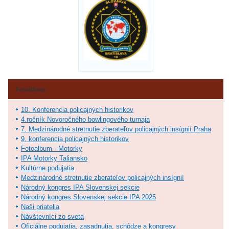
Fotoalbum
10. Konferencia policajných historikov
4.ročník Novoročného bowlingového turnaja
7. Medzinárodné stretnutie zberateľov policajných insígnií Praha
9. konferencia policajných historikov
Fotoalbum - Motorky
IPA Motorky Taliansko
Kultúrne podujatia
Medzinárodné stretnutie zberateľov policajných insígnií
Národný kongres IPA Slovenskej sekcie
Národný kongres Slovenskej sekcie IPA 2025
Naši priatelia
Návštevníci zo sveta
Oficiálne podujatia, zasadnutia, schôdze a kongresy