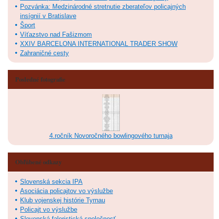
Pozvánka: Medzinárodné stretnutie zberateľov policajných
insígnií v Bratislave
Šport
Víťazstvo nad Fašizmom
XXIV BARCELONA INTERNATIONAL TRADER SHOW
Zahraničné cesty
Posledné fotografie
4.ročník Novoročného bowlingového turnaja
Obľúbené odkazy
Slovenská sekcia IPA
Asociácia policajtov vo výslužbe
Klub vojenskej histórie Tyrnau
Policajt vo výslužbe
Slovenská faleristická spoločnosť