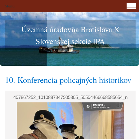
Menu
Územná úradovňa Bratislava X
Slovenskej sekcie IPA
10. Konferencia policajných historikov
497867252_1010887947905305_50594466668585654_n