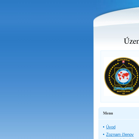
Územ
Menu
Úvod
Zoznam členov