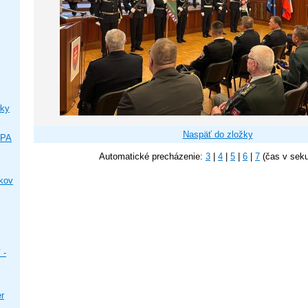
ky
Naspäť do zložky
IPA
Automatické precházenie:
3
|
4
|
5
|
6
|
7
(čas v sek
ikov
 -
er