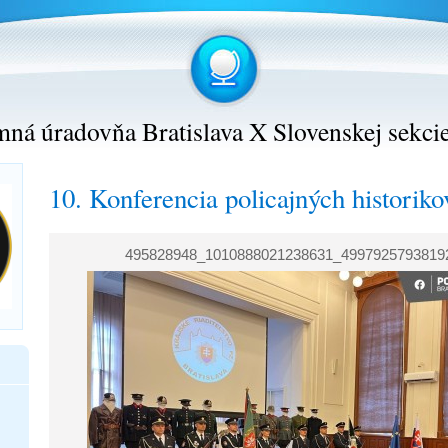
ná úradovňa Bratislava X Slovenskej sekci
10. Konferencia policajných historiko
495828948_1010888021238631_4997925793819