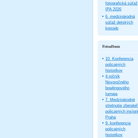
fotografická súťaž
IPA 2026
6. medzinárodná
súťaž detských
kresieb
Fotoalbum
10. Konferencia
policajných
historikov
4.ročník
Novoročného
bowlingového
turnaja
7. Medzinárodné
stretnutie zberate
policajných insígni
Praha
9. konferencia
policajných
historikov