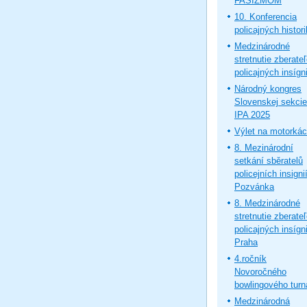
FAŠIZMOM
10. Konferencia
policajných histor
Medzinárodné
stretnutie zberate
policajných insígni
Národný kongres
Slovenskej sekcie
IPA 2025
Výlet na motorká
8. Mezinárodní
setkání sběratelů
policejních insignií
Pozvánka
8. Medzinárodné
stretnutie zberate
policajných insígni
Praha
4.ročník
Novoročného
bowlingového turn
Medzinárodná