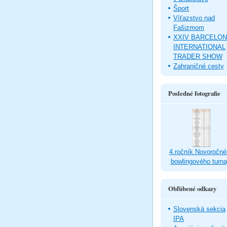
Šport
Víťazstvo nad
Fašizmom
XXIV BARCELO
INTERNATIONAL
TRADER SHOW
Zahraničné cesty
Posledné fotografie
4.ročník Novoročné
bowlingového turna
Obľúbené odkazy
Slovenská sekcia
IPA