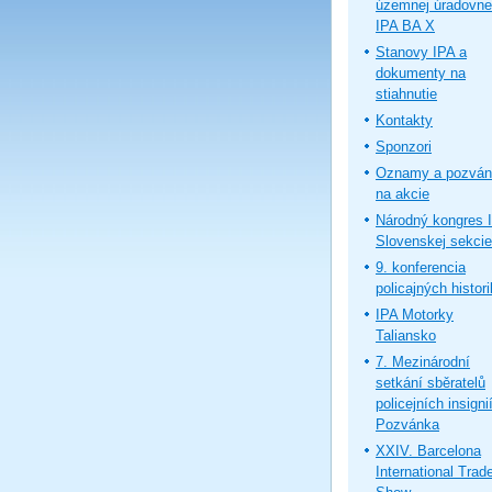
územnej úradovne
IPA BA X
Stanovy IPA a
dokumenty na
stiahnutie
Kontakty
Sponzori
Oznamy a pozván
na akcie
Národný kongres 
Slovenskej sekcie
9. konferencia
policajných histor
IPA Motorky
Taliansko
7. Mezinárodní
setkání sběratelů
policejních insignií
Pozvánka
XXIV. Barcelona
International Trad