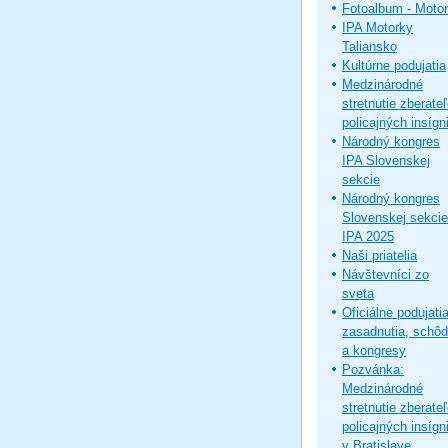
Fotoalbum - Moto
IPA Motorky
Taliansko
Kultúrne podujatia
Medzinárodné
stretnutie zberate
policajných insígni
Národný kongres
IPA Slovenskej
sekcie
Národný kongres
Slovenskej sekcie
IPA 2025
Naši priatelia
Návštevníci zo
sveta
Oficiálne podujatia
zasadnutia, schô
a kongresy
Pozvánka:
Medzinárodné
stretnutie zberate
policajných insígni
v Bratislave