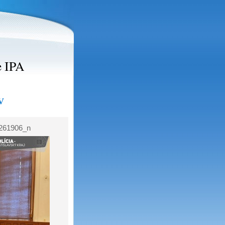
e IPA
v
261906_n