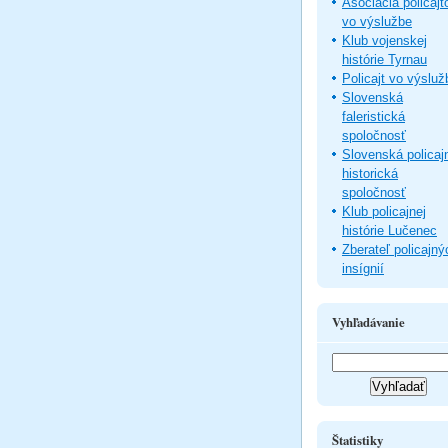
Asociácia policajt
vo výslužbe
Klub vojenskej
histórie Tyrnau
Policajt vo výsluž
Slovenská
faleristická
spoločnosť
Slovenská policaj
historická
spoločnosť
Klub policajnej
histórie Lučenec
Zberateľ policajný
insígnií
Vyhľadávanie
Štatistiky