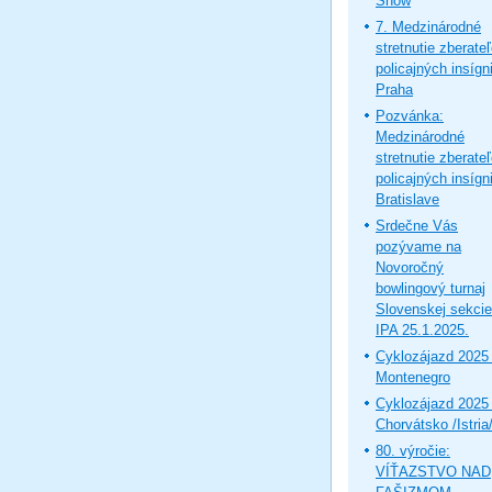
Show
7. Medzinárodné
stretnutie zberate
policajných insígni
Praha
Pozvánka:
Medzinárodné
stretnutie zberate
policajných insígni
Bratislave
Srdečne Vás
pozývame na
Novoročný
bowlingový turnaj
Slovenskej sekcie
IPA 25.1.2025.
Cyklozájazd 2025 
Montenegro
Cyklozájazd 2025 
Chorvátsko /Istria
80. výročie:
VÍŤAZSTVO NAD