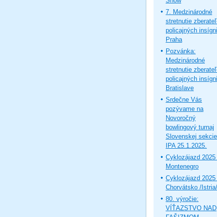
Show
7. Medzinárodné
stretnutie zberate
policajných insígni
Praha
Pozvánka:
Medzinárodné
stretnutie zberate
policajných insígni
Bratislave
Srdečne Vás
pozývame na
Novoročný
bowlingový turnaj
Slovenskej sekcie
IPA 25.1.2025.
Cyklozájazd 2025 
Montenegro
Cyklozájazd 2025 
Chorvátsko /Istria
80. výročie:
VÍŤAZSTVO NAD