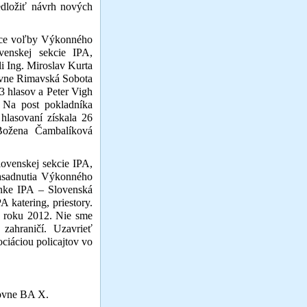
edložiť návrh nových
ce voľby Výkonného
venskej sekcie IPA,
i Ing. Miroslav Kurta
ovne Rimavská Sobota
13 hlasov a Peter Vigh
. Na post pokladníka
hlasovaní získala 26
Božena Čambalíková
ovenskej sekcie IPA,
zasadnutia Výkonného
ránke IPA – Slovenská
 katering, priestory.
d roku 2012. Nie sme
 zahraničí.
Uzavrieť
iáciou policajtov vo
BA X.