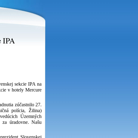
e IPA
nskej sekcie IPA na
cie v hotely Mercure
nutia zúčastnilo 27.
ná polícia, Žilina)
 vedúcich Územných
ia za úradovne. Našu
rezident Slovenskej