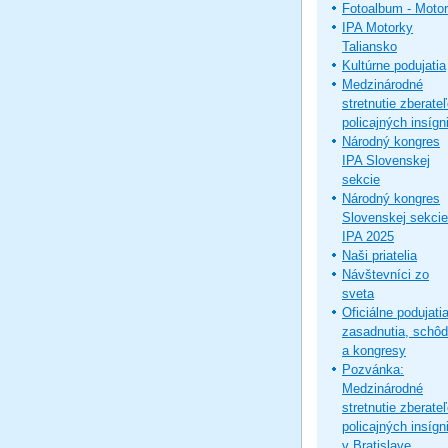
Fotoalbum - Moto
IPA Motorky
Taliansko
Kultúrne podujatia
Medzinárodné
stretnutie zberate
policajných insígni
Národný kongres
IPA Slovenskej
sekcie
Národný kongres
Slovenskej sekcie
IPA 2025
Naši priatelia
Návštevníci zo
sveta
Oficiálne podujatia
zasadnutia, schô
a kongresy
Pozvánka:
Medzinárodné
stretnutie zberate
policajných insígni
v Bratislave