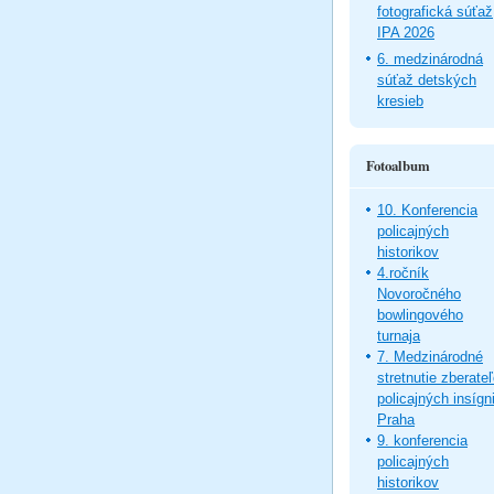
fotografická súťaž
IPA 2026
6. medzinárodná
súťaž detských
kresieb
Fotoalbum
10. Konferencia
policajných
historikov
4.ročník
Novoročného
bowlingového
turnaja
7. Medzinárodné
stretnutie zberate
policajných insígni
Praha
9. konferencia
policajných
historikov