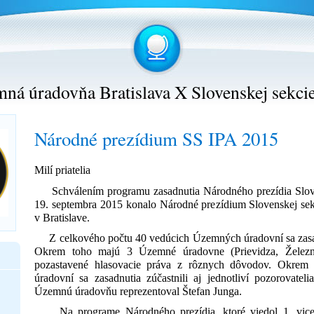
ná úradovňa Bratislava X Slovenskej sekci
Národné prezídium SS IPA 2015
Milí priatelia
Schválením programu zasadnutia Národného prezídia Slove
19. septembra 2015 konalo Národné prezídium Slovenskej sek
v Bratislave.
Z celkového počtu 40 vedúcich Územných úradovní sa zasad
Okrem toho majú 3 Územné úradovne (Prievidza, Železnič
pozastavené hlasovacie práva z rôznych dôvodov. Okrem
úradovní sa zasadnutia zúčastnili aj jednotliví pozorovatel
Územnú úradovňu reprezentoval Štefan Junga.
Na programe Národného prezídia, ktoré viedol 1. vicep