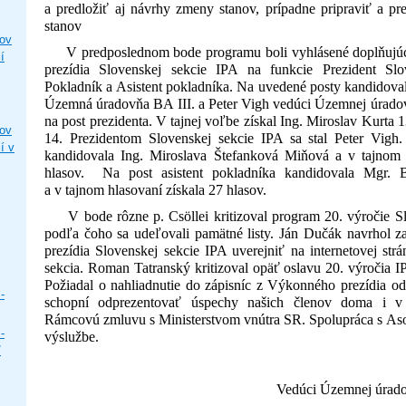
a predložiť aj návrhy zmeny stanov, prípadne pripraviť a pr
stanov
ľov
V predposlednom bode programu boli vyhlásené doplňujú
í
prezídia Slovenskej sekcie IPA na funkcie Prezident Slo
Pokladník a Asistent pokladníka. Na uvedené posty kandidoval
Územná úradovňa BA III. a Peter Vigh vedúci Územnej úrad
na post prezidenta. V tajnej voľbe získal Ing. Miroslav Kurta 
ľov
14. Prezidentom Slovenskej sekcie IPA sa stal Peter Vigh
í v
kandidovala Ing. Miroslava Štefanková Miňová a v tajnom 
hlasov. Na post asistent pokladníka kandidovala Mgr. 
a v tajnom hlasovaní získala 27 hlasov.
V bode rôzne p. Csöllei kritizoval program 20. výročie Sl
podľa čoho sa udeľovali pamätné listy. Ján Dučák navrhol 
prezídia Slovenskej sekcie IPA uverejniť na internetovej st
sekcia. Roman Tatranský kritizoval opäť oslavu 20. výročia IPA
Požiadal o nahliadnutie do zápisníc z Výkonného prezídia o
-
schopní odprezentovať úspechy našich členov doma i v
Rámcovú zmluvu s Ministerstvom vnútra SR. Spolupráca s Asoc
-
výslužbe.
/
Vedúci Územnej úradovne 