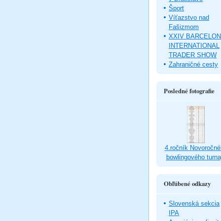
Šport
Víťazstvo nad
Fašizmom
XXIV BARCELO
INTERNATIONAL
TRADER SHOW
Zahraničné cesty
Posledné fotografie
4.ročník Novoročné
bowlingového turna
Obľúbené odkazy
Slovenská sekcia
IPA