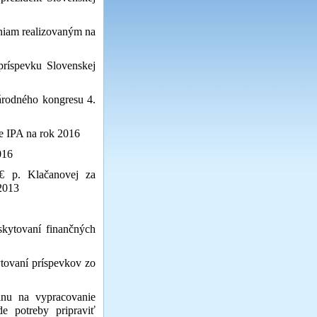
eniam realizovaným na
príspevku Slovenskej
árodného kongresu 4.
ie IPA na rok 2016
016
€ p. Klačanovej za
 2013
kytovaní finančných
tovaní príspevkov zo
inu na vypracovanie
e potreby pripraviť