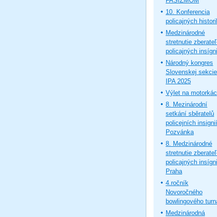
FAŠIZMOM
10. Konferencia
policajných histor
Medzinárodné
stretnutie zberate
policajných insígni
Národný kongres
Slovenskej sekcie
IPA 2025
Výlet na motorká
8. Mezinárodní
setkání sběratelů
policejních insignií
Pozvánka
8. Medzinárodné
stretnutie zberate
policajných insígni
Praha
4.ročník
Novoročného
bowlingového turn
Medzinárodná