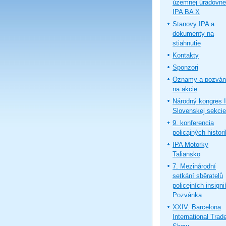
územnej úradovne
IPA BA X
Stanovy IPA a
dokumenty na
stiahnutie
Kontakty
Sponzori
Oznamy a pozván
na akcie
Národný kongres 
Slovenskej sekcie
9. konferencia
policajných histor
IPA Motorky
Taliansko
7. Mezinárodní
setkání sběratelů
policejních insignií
Pozvánka
XXIV. Barcelona
International Trad