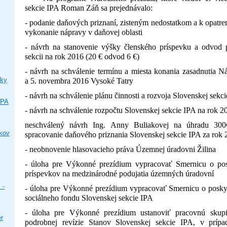
sekcie IPA Roman Záň sa prejednávalo:
- podanie daňových priznaní, zisteným nedostatkom a k opatr
vykonanie nápravy v daňovej oblasti
- návrh na stanovenie výšky členského príspevku a odvod 
sekcii na rok 2016 (20 € odvod 6 €)
- návrh na schválenie termínu a miesta konania zasadnutia N
ky
a 5. novembra 2016 Vysoké Tatry
- návrh na schválenie plánu činnosti a rozvoja Slovenskej sekc
IPA
- návrh na schválenie rozpočtu Slovenskej sekcie IPA na rok 2
neschválený návrh Ing. Anny Buliakovej na úhradu 300
ikov
spracovanie daňového priznania Slovenskej sekcie IPA za rok
- neobnovenie hlasovacieho práva Územnej úradovni Žilina
- úloha pre Výkonné prezídium vypracovať Smernicu o pos
príspevkov na medzinárodné podujatia územných úradovní
 -
- úloha pre Výkonné prezídium vypracovať Smernicu o posky
sociálneho fondu Slovenskej sekcie IPA
- úloha pre Výkonné prezídium ustanoviť pracovnú skup
er
podrobnej revízie Stanov Slovenskej sekcie IPA, v prípad