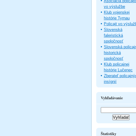
Asociácia policajt
vo výslužbe
Klub vojenskej
histórie Tyrnau
Policajt vo výsluž
Slovenská
faleristická
spoločnosť
Slovenská policaj
historická
spoločnosť
Klub policajnej
histórie Lučenec
Zberateľ policajný
insígnií
Vyhľadávanie
Štatistiky