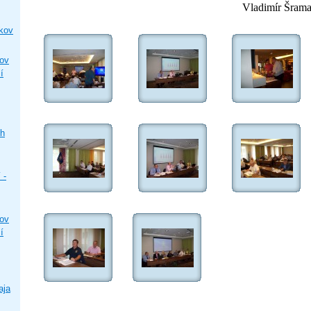
Vladimír Šramat
ikov
ľov
í
ch
 -
ľov
í
aja