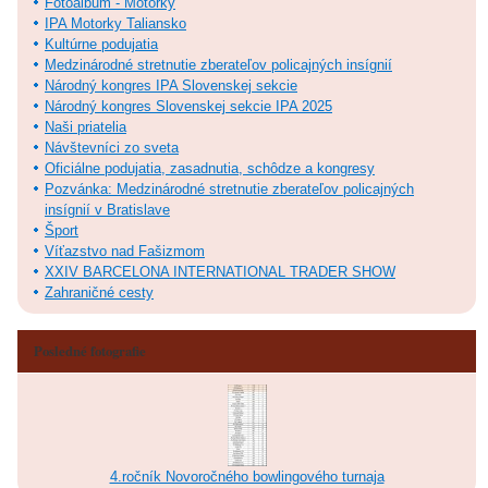
Fotoalbum - Motorky
IPA Motorky Taliansko
Kultúrne podujatia
Medzinárodné stretnutie zberateľov policajných insígnií
Národný kongres IPA Slovenskej sekcie
Národný kongres Slovenskej sekcie IPA 2025
Naši priatelia
Návštevníci zo sveta
Oficiálne podujatia, zasadnutia, schôdze a kongresy
Pozvánka: Medzinárodné stretnutie zberateľov policajných
insígnií v Bratislave
Šport
Víťazstvo nad Fašizmom
XXIV BARCELONA INTERNATIONAL TRADER SHOW
Zahraničné cesty
Posledné fotografie
4.ročník Novoročného bowlingového turnaja