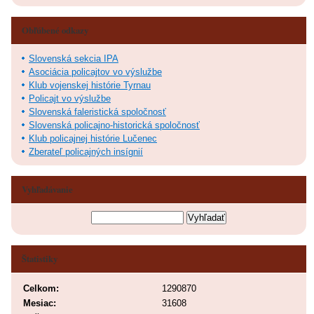
Obľúbené odkazy
Slovenská sekcia IPA
Asociácia policajtov vo výslužbe
Klub vojenskej histórie Tyrnau
Policajt vo výslužbe
Slovenská faleristická spoločnosť
Slovenská policajno-historická spoločnosť
Klub policajnej histórie Lučenec
Zberateľ policajných insígnií
Vyhľadávanie
Štatistiky
Celkom:
1290870
Mesiac:
31608