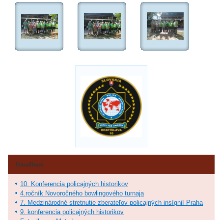
Fotoalbum
10. Konferencia policajných historikov
4.ročník Novoročného bowlingového turnaja
7. Medzinárodné stretnutie zberateľov policajných insígnií Praha
9. konferencia policajných historikov