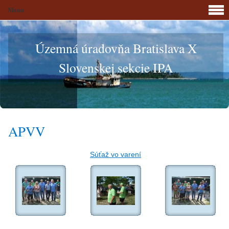
Menu
Územná úradovňa Bratislava X
Slovenskej sekcie IPA
APVV
Súťaž vo varení